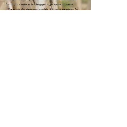
bella facciata a tre loggie e gli interni sono
affrescati da Antonio Ivaldi. Da non perdere la
bellissima stanza Cinese (con decorazioni
raffinate) e il parco.
ARTE, STORIA E CULTURA
Tra i siti storici più interessanti di Casale
Monferrato:
La cattedrale di Sant'Evasio, in stile Romanico
Lombardo. Si dice sia stata fatta costruire dai
Templari;
La chiesa di San Domenico (la grande navata, gli
affreschi del Guala, il chiostro);
Santa Caterina, bell'esempio di chiesa barocca,
con la sua cupola ellittica e il coro in legno;
La Sinagoga, con il Museo d'Arte e Storia
Ebraiche, famosi internazionalmente;
Il Museo cittadino con dipinti interessanti e la
collezione di gessi di Leonardo Bisolfi;
Il Teatro Civico, attivo e con un interessante
stagione;
Il palazzo Anna D'Alencon e la Torre Civica.