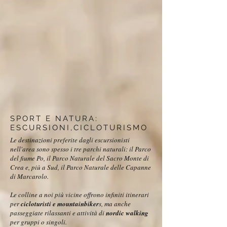
SPORT E NATURA:
ESCURSIONI,CICLOTURISMO
Le destinazioni preferite dagli escursionisti
nell'area sono spesso i tre parchi naturali: il Parco
del fiume Po, il Parco Naturale del Sacro Monte di
Crea e, più a Sud, il Parco Naturale delle Capanne
di Marcarolo.
Le colline a noi più vicine offrono infiniti itinerari
per
cicloturisti e mountainbiker
s, ma anche
passeggiate rilassanti e attività di
nordic walking
per gruppi o singoli.