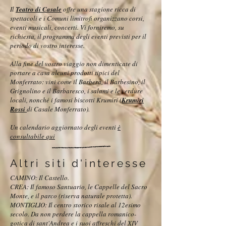
Il
Teatro di Casale
offre una stagione ricca di
spettacoli e i Comuni limitrofi organizzano corsi,
eventi musicali, concerti. Vi forniremo, su
richiesta, il programma degli eventi previsti per il
periodo di vostro interesse.
Alla fine del vostro viaggio non dimenticate di
portare a casa alcuni prodotti tipici del
Monferrato: vini come il Barbera, il Barbesino, il
Grignolino e il Barbaresco, i salami e le verdure
locali, nonché i famosi biscotti Krumiri (
Krumiri
Rossi
di Casale Monferrato).
Un calendario aggiornato degli eventi
è
consultabile qui
Altri siti d'interesse
CAMINO: Il Castello.
CREA: Il famoso Santuario, le Cappelle del Sacro
Monte, e il parco (riserva naturale protetta).
MONTIGLIO: Il centro storico risale al 12esimo
secolo. Da non perdere la cappella romanico-
gotica di sant'Andrea e i suoi affreschi del XIV