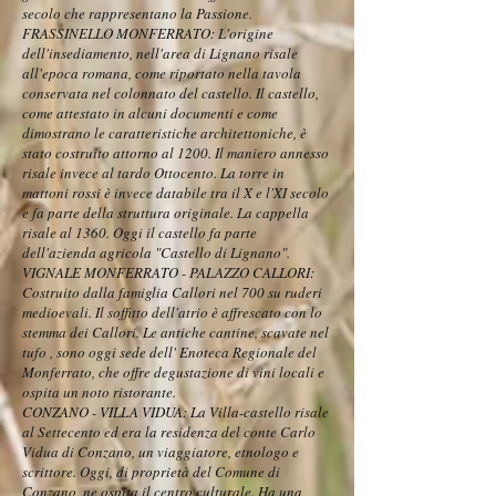
secolo che rappresentano la Passione.
FRASSINELLO MONFERRATO: L'origine
dell'insediamento, nell'area di Lignano risale
all'epoca romana, come riportato nella tavola
conservata nel colonnato del castello. Il castello,
come attestato in alcuni documenti e come
dimostrano le caratteristiche architettoniche, è
stato costruito attorno al 1200. Il maniero annesso
risale invece al tardo Ottocento. La torre in
mattoni rossi è invece databile tra il X e l'XI secolo
e fa parte della struttura originale. La cappella
risale al 1360. Oggi il castello fa parte
dell'azienda agricola "Castello di Lignano".
VIGNALE MONFERRATO - PALAZZO CALLORI:
Costruito dalla famiglia Callori nel 700 su ruderi
medioevali. Il soffitto dell'atrio è affrescato con lo
stemma dei Callori. Le antiche cantine, scavate nel
tufo , sono oggi sede dell' Enoteca Regionale del
Monferrato, che offre degustazione di vini locali e
ospita un noto ristorante.
CONZANO - VILLA VIDUA: La Villa-castello risale
al Settecento ed era la residenza del conte Carlo
Vidua di Conzano, un viaggiatore, etnologo e
scrittore. Oggi, di proprietà del Comune di
Conzano, ne ospita il centro culturale. Ha una