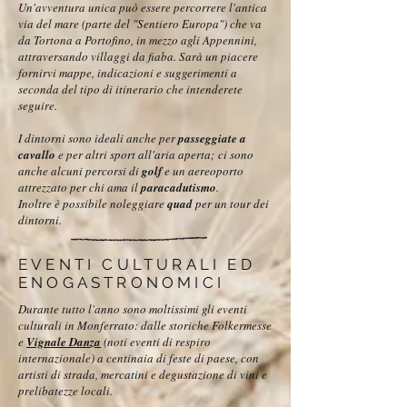
Un'avventura unica può essere percorrere l'antica
via del mare (parte del "Sentiero Europa") che va
da Tortona a Portofino, in mezzo agli Appennini,
attraversando villaggi da fiaba. Sarà un piacere
fornirvi mappe, indicazioni e suggerimenti a
seconda del tipo di itinerario che intenderete
seguire.
I dintorni sono ideali anche per
passeggiate a
cavallo
e per altri sport all'aria aperta; ci sono
anche alcuni percorsi di
golf
e un aereoporto
attrezzato per chi ama il
paracadutismo
.
Inoltre è possibile noleggiare
quad
per un tour dei
dintorni.
EVENTI CULTURALI ED
ENOGASTRONOMICI
Durante tutto l'anno sono moltissimi gli eventi
culturali in Monferrato: dalle storiche Folkermesse
e
Vignale Danza
(noti eventi di respiro
internazionale) a centinaia di feste di paese, con
artisti di strada, mercatini e degustazione di vini e
prelibatezze locali.